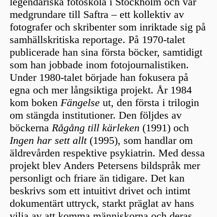
legendariska fotoskola i Stockholm och var
medgrundare till Saftra – ett kollektiv av
fotografer och skribenter som inriktade sig på
samhällskritiska reportage. På 1970-talet
publicerade han sina första böcker, samtidigt
som han jobbade inom fotojournalistiken.
Under 1980-talet började han fokusera på
egna och mer långsiktiga projekt. År 1984
kom boken
Fängelse
ut, den första i trilogin
om stängda institutioner. Den följdes av
böckerna
Rågång till kärleken
(1991) och
Ingen har sett allt
(1995), som handlar om
äldrevården respektive psykiatrin. Med dessa
projekt blev Anders Petersens bildspråk mer
personligt och friare än tidigare. Det kan
beskrivs som ett intuitivt drivet och intimt
dokumentärt uttryck, starkt präglat av hans
vilja av att komma människorna och deras