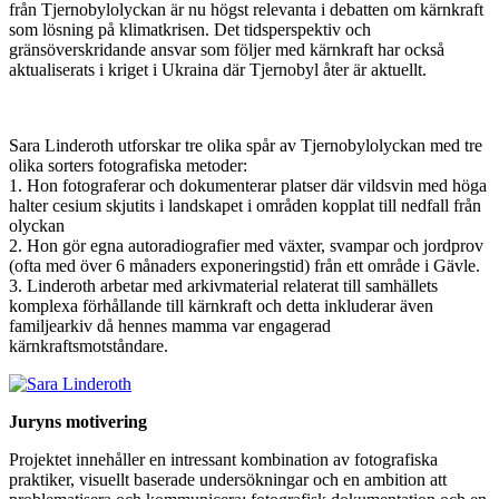
från Tjernobylolyckan är nu högst relevanta i debatten om kärnkraft
som lösning på klimatkrisen. Det tidsperspektiv och
gränsöverskridande ansvar som följer med kärnkraft har också
aktualiserats i kriget i Ukraina där Tjernobyl åter är aktuellt.
Sara Linderoth utforskar tre olika spår av Tjernobylolyckan med tre
olika sorters fotografiska metoder:
1. Hon fotograferar och dokumenterar platser där vildsvin med höga
halter cesium skjutits i landskapet i områden kopplat till nedfall från
olyckan
2. Hon gör egna autoradiografier med växter, svampar och jordprov
(ofta med över 6 månaders exponeringstid) från ett område i Gävle.
3. Linderoth arbetar med arkivmaterial relaterat till samhällets
komplexa förhållande till kärnkraft och detta inkluderar även
familjearkiv då hennes mamma var engagerad
kärnkraftsmotståndare.
Juryns motivering
Projektet innehåller en intressant kombination av fotografiska
praktiker, visuellt baserade undersökningar och en ambition att