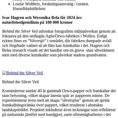
Louise Wolthers, forskningsansvarig / curator,
Hasselbladstiftelsen
Ivar Hagren och Weronika Bela får 2024 års
naturfotostipendium på 100 000 kronor
Behind the Silver Veil
utforskar fotografiets miljöpåverkan genom att
fokusera på den nedlagda Agfa/Orwo-fabriken i Wolfen. Enligt
rykten finns en ”Silversjö” i området, där fabriken dumpade avfall
och förgiftade vattnet så att film kan framkallas i det. Hagren och
Belas research visade att det handlar om en gruva utan silverämnen
men med diverse kemikalier som påverkar stadens grundvatten.
Behind the Silver Veil
Konstnärerna samlar 40 år gammalt Orwo-papper och framkallar det
utan belysning, vilket skapar latenta spår av papperets minne. De
experimenterar även med att skapa ”silversjöar” genom att sprida
framkallningsvätska över pappret, vilket resulterar i abstrakta
landskapsbilder. Projektet inkluderar även teckningar som reflekterar
på mekaniskt jämfört med handgjort, samt oförutsägbarheten i det