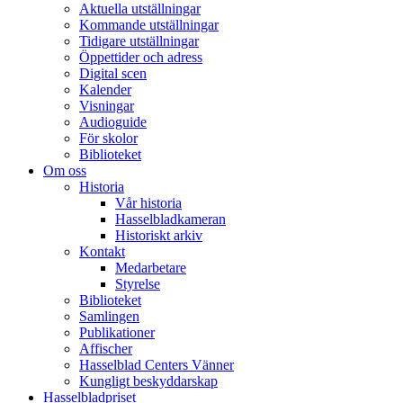
Aktuella utställningar
Kommande utställningar
Tidigare utställningar
Öppettider och adress
Digital scen
Kalender
Visningar
Audioguide
För skolor
Biblioteket
Om oss
Historia
Vår historia
Hasselbladkameran
Historiskt arkiv
Kontakt
Medarbetare
Styrelse
Biblioteket
Samlingen
Publikationer
Affischer
Hasselblad Centers Vänner
Kungligt beskyddarskap
Hasselbladpriset