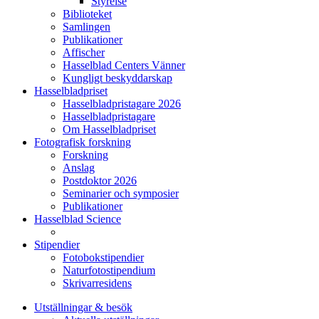
Styrelse
Biblioteket
Samlingen
Publikationer
Affischer
Hasselblad Centers Vänner
Kungligt beskyddarskap
Hasselbladpriset
Hasselbladpristagare 2026
Hasselbladpristagare
Om Hasselbladpriset
Fotografisk forskning
Forskning
Anslag
Postdoktor 2026
Seminarier och symposier
Publikationer
Hasselblad Science
Stipendier
Fotobokstipendier
Naturfotostipendium
Skrivarresidens
Utställningar & besök