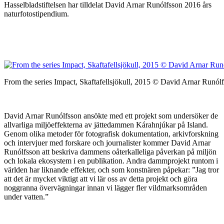
Hasselbladstiftelsen har tilldelat David Arnar Runólfsson 2016 års
naturfotostipendium.
From the series Impact, Skaftafellsjökull, 2015 © David Arnar Runól
David Arnar Runólfsson ansökte med ett projekt som undersöker de
allvarliga miljöeffekterna av jättedammen Kárahnjúkar på Island.
Genom olika metoder för fotografisk dokumentation, arkivforskning
och intervjuer med forskare och journalister kommer David Arnar
Runólfsson att beskriva dammens oåterkalleliga påverkan på miljön
och lokala ekosystem i en publikation. Andra dammprojekt runtom i
världen har liknande effekter, och som konstnären påpekar: ”Jag tror
att det är mycket viktigt att vi lär oss av detta projekt och göra
noggranna övervägningar innan vi lägger fler vildmarksområden
under vatten.”