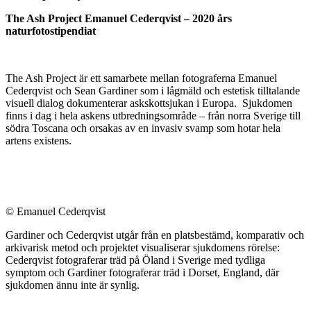
The Ash Project Emanuel Cederqvist – 2020 års
naturfotostipendiat
The Ash Project är ett samarbete mellan fotograferna Emanuel
Cederqvist och Sean Gardiner som i lågmäld och estetisk tilltalande
visuell dialog dokumenterar askskottsjukan i Europa. Sjukdomen
finns i dag i hela askens utbredningsområde – från norra Sverige till
södra Toscana och orsakas av en invasiv svamp som hotar hela
artens existens.
© Emanuel Cederqvist
Gardiner och Cederqvist utgår från en platsbestämd, komparativ och
arkivarisk metod och projektet visualiserar sjukdomens rörelse:
Cederqvist fotograferar träd på Öland i Sverige med tydliga
symptom och Gardiner fotograferar träd i Dorset, England, där
sjukdomen ännu inte är synlig.