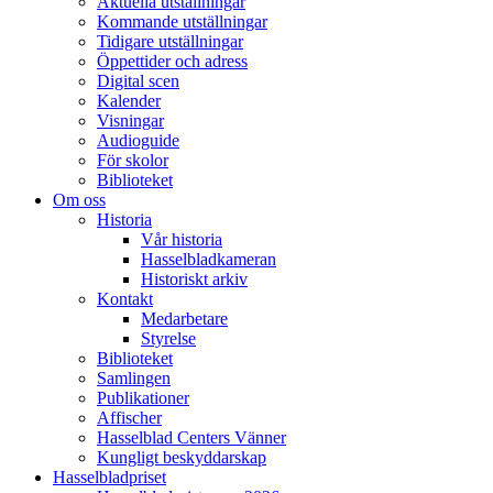
Aktuella utställningar
Kommande utställningar
Tidigare utställningar
Öppettider och adress
Digital scen
Kalender
Visningar
Audioguide
För skolor
Biblioteket
Om oss
Historia
Vår historia
Hasselbladkameran
Historiskt arkiv
Kontakt
Medarbetare
Styrelse
Biblioteket
Samlingen
Publikationer
Affischer
Hasselblad Centers Vänner
Kungligt beskyddarskap
Hasselbladpriset