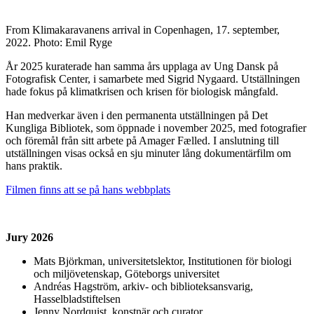
From Klimakaravanens arrival in Copenhagen, 17. september,
2022. Photo: Emil Ryge
År 2025 kuraterade han samma års upplaga av Ung Dansk på
Fotografisk Center, i samarbete med Sigrid Nygaard. Utställningen
hade fokus på klimatkrisen och krisen för biologisk mångfald.
Han medverkar även i den permanenta utställningen på Det
Kungliga Bibliotek, som öppnade i november 2025, med fotografier
och föremål från sitt arbete på Amager Fælled. I anslutning till
utställningen visas också en sju minuter lång dokumentärfilm om
hans praktik.
Filmen finns att se på hans webbplats
Jury 2026
Mats Björkman, universitetslektor, Institutionen för biologi
och miljövetenskap, Göteborgs universitet
Andréas Hagström, arkiv- och biblioteksansvarig,
Hasselbladstiftelsen
Jenny Nordquist, konstnär och curator