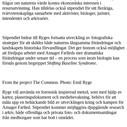
frågor om naturens värde kontra ekonomiska intressen i
resursutvinning. Han tilldelas också stipendiet för sitt fleråriga,
tvärvetenskapliga samarbete med aktivister, biologer, jurister,
intendenter och arkivarier.
Stipendiet bidrar till Ryges fortsatta utveckling av fotografiska
strategier för att skildra både naturens långsamma förändringar och
landskapets historiska förvandlingar. Det ger honom också möjlighet
att fördjupa arbetet med Amager Fælleds mer dramatiska
förändringar under senare tid – en process som inom biologin kan
förstås genom begreppet
Shifting Baseline Syndrome
.
From the project The Common. Photo: Emil Ryge
Ryge vill använda en forensisk inspirerad metod, som med hjälp av
kartor, planeringsdokument och mediebevakning, behövs för att
måla upp en heltäckande bild av utvecklingen kring och kampen för
Amager Fælled. Stipendiet kommer möjliggöra djupgående research
i arkiv, både offentliga och privata foto- och dokumentsamlingar
från medborgare som har bott i området.