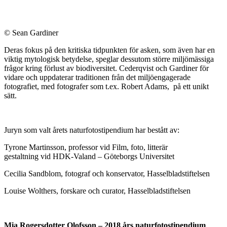
© Sean Gardiner
Deras fokus på den kritiska tidpunkten för asken, som även har en
viktig mytologisk betydelse, speglar dessutom större miljömässiga
frågor kring förlust av biodiversitet. Cederqvist och Gardiner för
vidare och uppdaterar traditionen från det miljöengagerade
fotografiet, med fotografer som t.ex. Robert Adams, på ett unikt
sätt.
Juryn som valt årets naturfotostipendium har bestått av:
Tyrone Martinsson, professor vid Film, foto, litterär
gestaltning vid HDK-Valand – Göteborgs Universitet
Cecilia Sandblom, fotograf och konservator, Hasselbladstiftelsen
Louise Wolthers, forskare och curator, Hasselbladstiftelsen
Mia Rogersdotter Olofsson – 2018 års naturfotostipendium