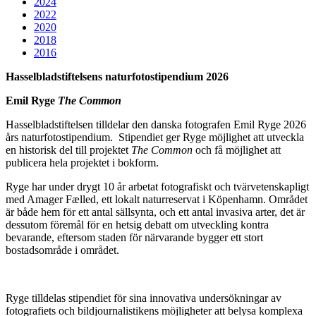
2024
2022
2020
2018
2016
Hasselbladstiftelsens naturfotostipendium 2026
Emil Ryge
The Common
Hasselbladstiftelsen tilldelar den danska fotografen Emil Ryge 2026
års naturfotostipendium. Stipendiet ger Ryge möjlighet att utveckla
en historisk del till projektet
The Common
och få möjlighet att
publicera hela projektet i bokform.
Ryge har under drygt 10 år arbetat fotografiskt och tvärvetenskapligt
med Amager Fælled, ett lokalt naturreservat i Köpenhamn. Området
är både hem för ett antal sällsynta, och ett antal invasiva arter, det är
dessutom föremål för en hetsig debatt om utveckling kontra
bevarande, eftersom staden för närvarande bygger ett stort
bostadsområde i området.
Ryge tilldelas stipendiet för sina innovativa undersökningar av
fotografiets och bildjournalistikens möjligheter att belysa komplexa