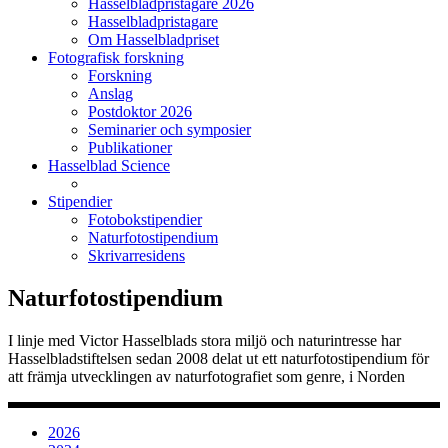
Hasselbladpristagare 2026
Hasselbladpristagare
Om Hasselbladpriset
Fotografisk forskning
Forskning
Anslag
Postdoktor 2026
Seminarier och symposier
Publikationer
Hasselblad Science
Stipendier
Fotobokstipendier
Naturfotostipendium
Skrivarresidens
Naturfotostipendium
I linje med Victor Hasselblads stora miljö och naturintresse har
Hasselbladstiftelsen sedan 2008 delat ut ett naturfotostipendium för
att främja utvecklingen av naturfotografiet som genre, i Norden
2026