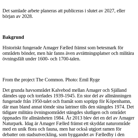
Det samlade arbete planeras att publiceras i slutet av 2027, eller
början av 2028.
Bakgrund
Historiskt fungerade Amager Fælled främst som betesmark för
områdets bönder, men här fanns även avrättningsplatser och militära
övningsfält under 1600- och 1700-talen.
From the project The Common. Photo: Emil Ryge
Det grunda havsområdet Kalvebod mellan Amager och Själland
dämdes upp och torrlades 1939-1945. En stor del av allmänningen
fungerade från 1950-talet och framåt som soptipp för Köpenhamn,
där man bland annat tömde sina latriner tills den stängdes 1974. Det
tidigare militära övningsområdet stängdes slutligen och området
öppnades för allmänheten 1984. År 2013 blev det en del av Amager
Naturpark. Idag är Amager Fælled främst ett skyddat naturområde
med en unik flora och fauna, men har också utgjort ramen för
debatter om stadsutveckling, som byggandet av Fælledby i den