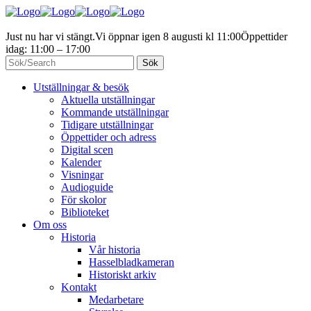
Just nu har vi stängt.
Vi öppnar igen 8 augusti kl 11:00
Öppettider
idag: 11:00 – 17:00
Utställningar & besök
Aktuella utställningar
Kommande utställningar
Tidigare utställningar
Öppettider och adress
Digital scen
Kalender
Visningar
Audioguide
För skolor
Biblioteket
Om oss
Historia
Vår historia
Hasselbladkameran
Historiskt arkiv
Kontakt
Medarbetare