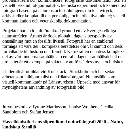
problematisera och kommunicera: fotografisk dokumentation och en
visuellt baserad fotojournalistik; kemiska experiment och kameralöst
fotografi baserat på naturens och strålningens direkta avtryck;
arkivstudier kopplat till det personliga och kollektiva minnet; visuell
kommunikation och vetenskaplig dokumentation.
Projektet har en lokalt förankrad grund i ett av Sveriges viktiga
naturområden. Ämnet är dock globalt i dagens perspektiv av
omställning mot en fossilfri livsstil. Fotografi har en etablerad
förmåga att vara del i komplexa berättelser om vår samtid och dess
förhållande till historia och framtid. Kärnkraften och dess komplexa
del av vårt moderna samhälle är central i dagens samhällsdebatt och
projektet är ett exempel på vikten av att förstå dess nytta och risker.
Linderoth är utbildat vid Konstfack i Stockholm och har sedan
arbetat som bildjournalist och frilansfotograf. Nu anställd som
visuell kommunikatör på Länsstyrelsen i Uppsala med ansvar för
myndighetens användning av fotografisk bild.
Juryn bestod av Tyrone Martinsson, Louise Wolthers, Cecilia
Sandblom och Stefan Jensen
Hasselbladstiftelsens stipendium i naturfotografi 2020 – Natur,
landskap & miljö