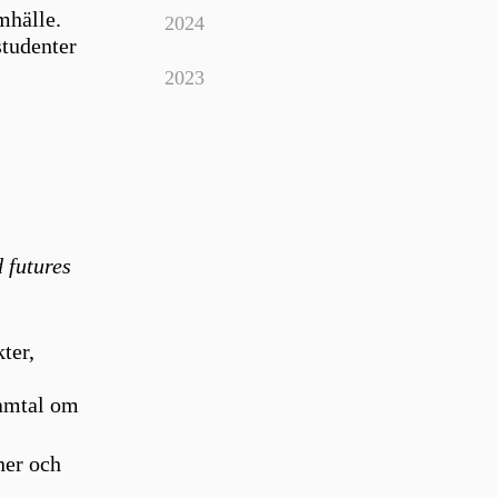
mhälle.
2024
studenter
2023
 futures
ter,
samtal om
ner och