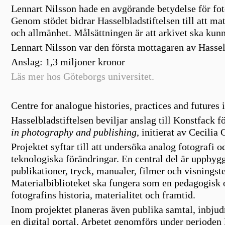
Lennart Nilsson hade en avgörande betydelse för fot
Genom stödet bidrar Hasselbladstiftelsen till att mat
och allmänhet. Målsättningen är att arkivet ska kun
Lennart Nilsson var den första mottagaren av Hassel
Anslag
: 1,3 miljoner kronor
Läs mer hos Göteborgs universitet.
Centre for analogue histories, practices and futures
Hasselbladstiftelsen beviljar anslag till Konstfack f
in photography and publishing
, initierat av Cecilia
Projektet syftar till att undersöka analog fotografi o
teknologiska förändringar. En central del är uppbygg
publikationer, tryck, manualer, filmer och visningste
Materialbiblioteket ska fungera som en pedagogisk o
fotografins historia, materialitet och framtid.
Inom projektet planeras även publika samtal, inbjudn
en digital portal. Arbetet genomförs under period