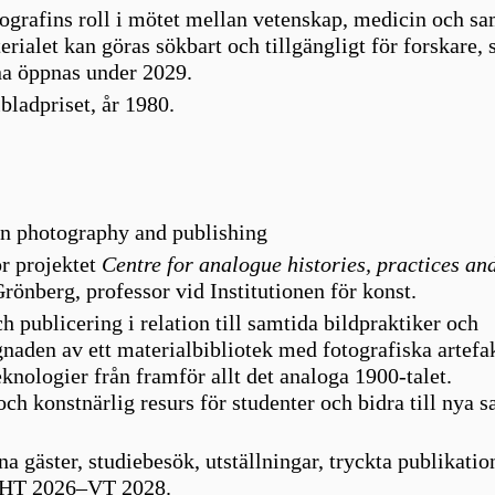
ografins roll i mötet mellan vetenskap, medicin och sa
erialet kan göras sökbart och tillgängligt för forskare, 
na öppnas under 2029.
bladpriset, år 1980.
 in photography and publishing
ör projektet
Centre for analogue histories, practices and
 Grönberg, professor vid Institutionen för konst.
ch publicering i relation till samtida bildpraktiker och
naden av ett materialbibliotek med fotografiska artefak
knologier från framför allt det analoga 1900-talet.
ch konstnärlig resurs för studenter och bidra till nya 
a gäster, studiebesök, utställningar, tryckta publikatio
en HT 2026–VT 2028.