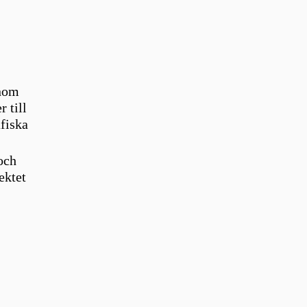
enom
 till
afiska
och
ektet