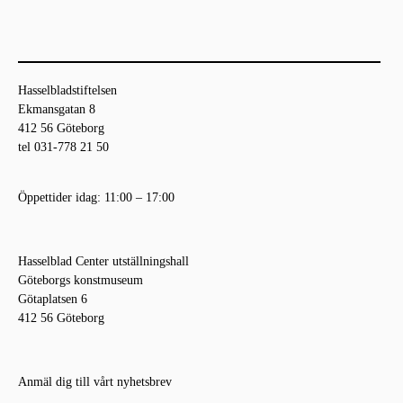
Hasselbladstiftelsen
Ekmansgatan 8
FOT
ERN
ZAN
KVIN
412 56 Göteborg
tel 031-778 21 50
OSA
A
ELE
NOR
LON
BAK
MUH
BAK
Öppettider idag: 11:00 – 17:00
GEN
OM
OLI
OM
Hasselblad Center utställningshall
2027
KAM
HASS
KAM
Göteborgs konstmuseum
ERA
ELBL
ERA
Götaplatsen 6
Fotosalong
412 56 Göteborg
en 2027
N
AD
N
23/4–26/9
AWA
2027
Permanent
1848-1968
Anmäl dig till vårt nyhetsbrev