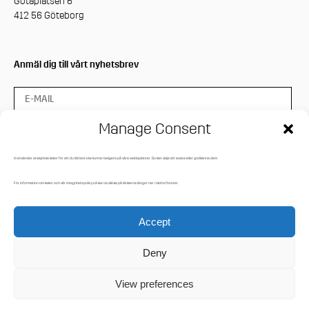
Götaplatsen 6
412 56 Göteborg
Anmäl dig till vårt nyhetsbrev
Manage Consent
Vi använder analytiska kakor för att du lättare ska kunna navigera på våra webbplatser. Du kan välja att avvisa eller godkänna dem.
Press login
För information om kakor och vår integritetspolicy så kan du klicka på länkarna längst ner i detta fönster.
Mediaarkiv
Accept
Integritetspolicy
Cookies
Deny
View preferences
© Hasselbladstiftelsen 2021