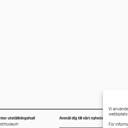
Vi använde
webbplatse
ter utställningshall
Anmäl dig till vårt nyhetsbrev
nstmuseum
För inform