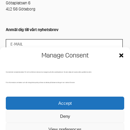
Götaplatsen 6
412 56 Göteborg
Anmäl dig till vårt nyhetsbrev
Manage Consent
Vi använder analytiska kakor för att du lättare ska kunna navigera på våra webbplatser. Du kan välja att avvisa eller godkänna dem.
Press login
För information om kakor och vår integritetspolicy så kan du klicka på länkarna längst ner i detta fönster.
Mediaarkiv
Integritetspolicy
Accept
Cookies
Deny
© Hasselbladstiftelsen 2021
View preferences