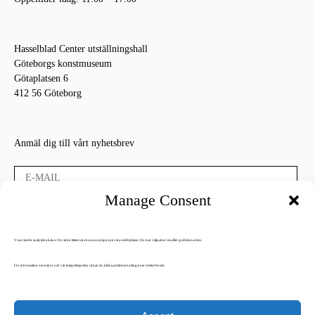
Hasselblad Center utställningshall
Göteborgs konstmuseum
Götaplatsen 6
412 56 Göteborg
Anmäl dig till vårt nyhetsbrev
Manage Consent
Vi använder analytiska kakor för att du lättare ska kunna navigera på våra webbplatser. Du kan välja att avvisa eller godkänna dem.
Press login
För information om kakor och vår integritetspolicy så kan du klicka på länkarna längst ner i detta fönster.
Mediaarkiv
Integritetspolicy