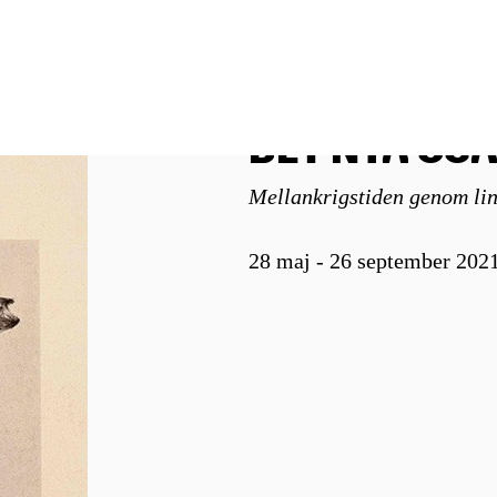
DET NYA ÖGA
Mellankrigstiden genom li
28 maj - 26 september 202