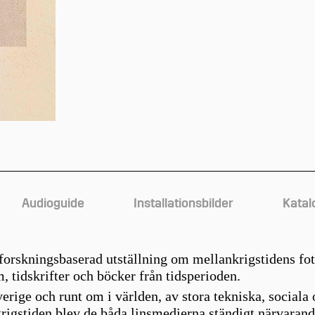
Audioguide
Installationsbilder
Katal
forskningsbaserad utställning om mellankrigstidens fot
m, tidskrifter och böcker från tidsperioden.
rige och runt om i världen, av stora tekniska, sociala 
nkrigstiden blev de båda linsmedierna ständigt närvara