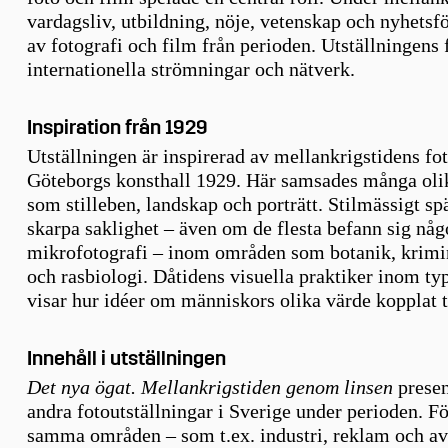
vardagsliv, utbildning, nöje, vetenskap och nyhetsf
av fotografi och film från perioden. Utställningen
internationella strömningar och nätverk.
Inspiration från 1929
Utställningen är inspirerad av mellankrigstidens fo
Göteborgs konsthall 1929. Här samsades många olika
som stilleben, landskap och porträtt. Stilmässigt sp
skarpa saklighet – även om de flesta befann sig någo
mikrofotografi – inom områden som botanik, krimin
och rasbiologi. Dåtidens visuella praktiker inom ty
visar hur idéer om människors olika värde kopplat ti
Innehåll i utställningen
Det nya ögat.
Mellankrigstiden genom linsen
presen
andra fotoutställningar i Sverige under perioden. F
samma områden – som t.ex. industri, reklam och ava