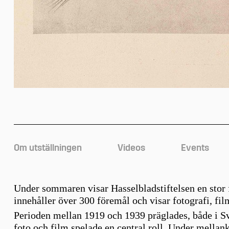
Om utställningen
Videos
Events
Under sommaren visar Hasselbladstiftelsen en stor 
innehåller över 300 föremål och visar fotografi, fil
Perioden mellan 1919 och 1939 präglades, både i Sve
foto och film spelade en central roll. Under mella