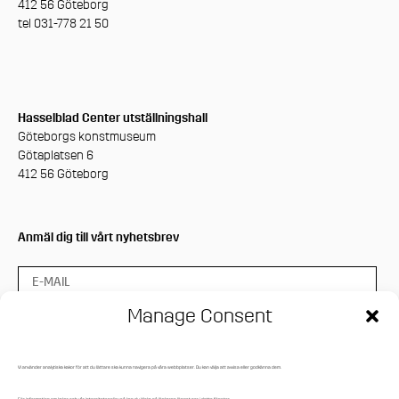
412 56 Göteborg
tel 031-778 21 50
Hasselblad Center utställningshall
Göteborgs konstmuseum
Götaplatsen 6
412 56 Göteborg
Anmäl dig till vårt nyhetsbrev
Manage Consent
Vi använder analytiska kakor för att du lättare ska kunna navigera på våra webbplatser. Du kan välja att avvisa eller godkänna dem.
Press login