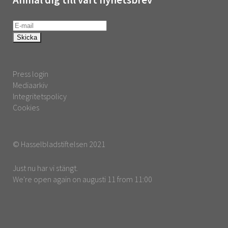
Press login
Mediaarkiv
Integritetspolicy
Cookies
© Hasselbladstiftelsen 2021
Just nu har vi stängt.
We're open again on augusti 11 from 11:00