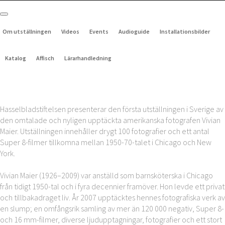
Om utställningen
Videos
Events
Audioguide
Installationsbilder
Katalog
Affisch
Lärarhandledning
Hasselbladstiftelsen presenterar den första utställningen i Sverige av
den omtalade och nyligen upptäckta amerikanska fotografen Vivian
Maier. Utställningen innehåller drygt 100 fotografier och ett antal
Super 8-filmer tillkomna mellan 1950-70-talet i Chicago och New
York.
Vivian Maier (1926–2009) var anställd som barnsköterska i Chicago
från tidigt 1950-tal och i fyra decennier framöver. Hon levde ett privat
och tillbakadraget liv. År 2007 upptäcktes hennes fotografiska verk av
en slump; en omfångsrik samling av mer än 120 000 negativ, Super 8-
och 16 mm-filmer, diverse ljudupptagningar, fotografier och ett stort