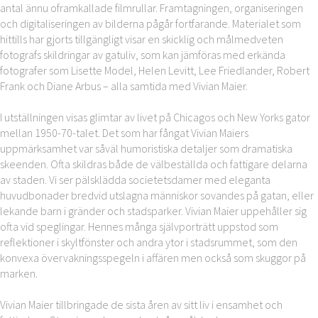
antal ännu oframkallade filmrullar. Framtagningen, organiseringen
och digitaliseringen av bilderna pågår fortfarande. Materialet som
hittills har gjorts tillgängligt visar en skicklig och målmedveten
fotografs skildringar av gatuliv, som kan jämföras med erkända
fotografer som Lisette Model, Helen Levitt, Lee Friedlander, Robert
Frank och Diane Arbus – alla samtida med Vivian Maier.
I utställningen visas glimtar av livet på Chicagos och New Yorks gator
mellan 1950-70-talet. Det som har fångat Vivian Maiers
uppmärksamhet var såväl humoristiska detaljer som dramatiska
skeenden. Ofta skildras både de välbeställda och fattigare delarna
av staden. Vi ser pälsklädda societetsdamer med eleganta
huvudbonader bredvid utslagna människor sovandes på gatan, eller
lekande barn i gränder och stadsparker. Vivian Maier uppehåller sig
ofta vid speglingar. Hennes många självporträtt uppstod som
reflektioner i skyltfönster och andra ytor i stadsrummet, som den
konvexa övervakningsspegeln i affären men också som skuggor på
marken.
Vivian Maier tillbringade de sista åren av sitt liv i ensamhet och