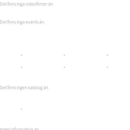
Det finns inga videofilmer än.
Det finns inga events än.
Det finns ingen katalog än.
Ingen information än