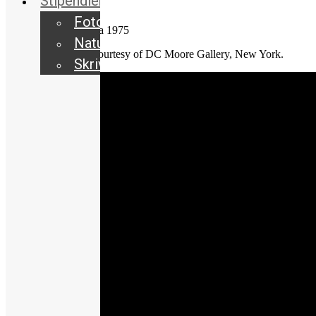
Stipendier
Fotobokstipendier
Bild: Meryl Streep, ca 1975
Naturfotostipendium
© Duane Michals. Courtesy of DC Moore Gallery, New York.
Skrivarresidens