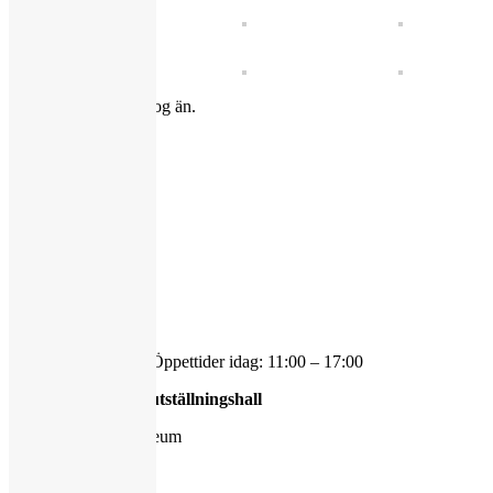
Det finns ingen katalog än.
Ingen information än
Hasselbladstiftelsen
Ekmansgatan 8
412 56 Göteborg
tel 031-778 21 50
Just nu har vi stängt.
Öppettider idag: 11:00 – 17:00
Hasselblad Center utställningshall
Göteborgs konstmuseum
Götaplatsen 6