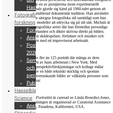
Duane Michals som är en av pionjärerna inom experimentellt
Hasselbladpriset
porträttfotografi. Michals gjorde sig känd på 1960-talet genom att
bryta sig loss från en etablerad dokumentär tradition. Han använder
Fotografisk
sig i stället av sin egen säregna fotografiska stil samtidigt som han
forskning
gav utrymme för sina modeller att uttrycka sig på sitt sätt. Michals är
även känd för sina fotografiska serier där han förmedlar personliga
Forskning
berättelser med meddelanden och dikter skrivna direkt på bilden.
Michals har porträtterat skådespelare, författare och musiker och
Anslag
tagit sig an utmaningen med ett improviserat arbetssätt.
Postdoktor
2026
Utställningen består av fler än 125 porträtt där många av dem
Seminarier
nyligen upptäcktes i ett av hans arbetsrum i New York. Med
dubbelexponeringar, perspektivförskjutningar och kollage målar
och
utställningen en bild av en både tekniskt skicklig och spontan
symposier
fotograf som skapar överraskande bilder av välkända personer som
fascinerar och förundrar.
Publikationer
Hasselblad
Science
Duane Michals: The Portraitist
är curerad av Linda Benedict-Jones.
Den turnerande utställningen är organiserad av Curatorial Assistance
Anslag
Traveling Exhibitions, Pasadena, Kalifornien, USA.