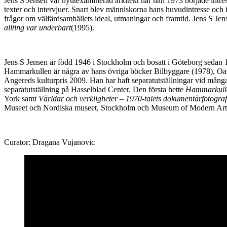
Jens S Jensen var nyutexaminerad arkitekt när han 1973 började intress
texter och intervjuer. Snart blev människorna hans huvudintresse och i
frågor om välfärdsamhällets ideal, utmaningar och framtid. Jens S Je
allting var underbart
(1995).
Jens S Jensen är född 1946 i Stockholm och bosatt i Göteborg sedan 1
Hammarkullen är några av hans övriga böcker Bilbyggare (1978), Oavslu
Angereds kulturpris 2009. Han har haft separatutställningar vid mån
separatutställning på Hasselblad Center. Den första hette
Hammarkull
York samt
Världar och verkligheter – 1970-talets dokumentärfotograf
Museet och Nordiska museet, Stockholm och Museum of Modern Art
Curator: Dragana Vujanovic