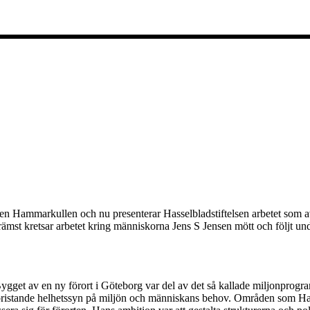
 Hammarkullen och nu presenterar Hasselbladstiftelsen arbetet som avslu
rämst kretsar arbetet kring människorna Jens S Jensen mött och följt un
Bygget av en ny förort i Göteborg var del av det så kallade miljonprog
bristande helhetssyn på miljön och människans behov. Områden som Hamm