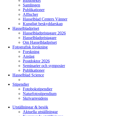
Biblioteket
Samlingen
Publikationer
Affischer
Hasselblad Centers Vänner
Kungligt beskyddarskap
Hasselbladpriset
Hasselbladpristagare 2026
Hasselbladpristagare
Om Hasselbladpriset
Fotografisk forskning
Forskning
Anslag
Postdoktor 2026
Seminarier och symposier
Publikationer
Hasselblad Science
Stipendier
Fotobokstipendier
Naturfotostipendium
Skrivarresidens
Utställningar & besök
Aktuella utställningar