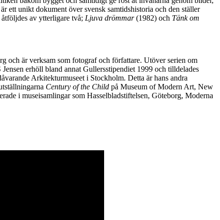
olitiken bakom bygget och samtidigt ge röst åt invånarna genom bilder,
 är ett unikt dokument över svensk samtidshistoria och den ställer
åtföljdes av ytterligare två;
Ljuva drömmar
(1982) och
Tänk om
rg och är verksam som fotograf och författare. Utöver serien om
Jensen erhöll bland annat Gullersstipendiet 1999 och tilldelades
dåvarande Arkitekturmuseet i Stockholm. Detta är hans andra
tställningarna
Century of the Child
på Museum of Modern Art, New
erade i museisamlingar som Hasselbladstiftelsen, Göteborg, Moderna