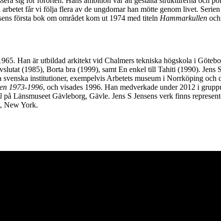
era sig för förorten. Hans ambition var att gestalta strukturerna och p
 arbetet får vi följa flera av de ungdomar han mötte genom livet. Serien
nsens första bok om området kom ut 1974 med titeln
Hammarkullen
och 
965. Han är utbildad arkitekt vid Chalmers tekniska högskola i Götebo
tat (1985), Borta bra (1999), samt En enkel till Tahiti (1990). Jens S 
ga svenska institutioner, exempelvis Arbetets museum i Norrköping och 
en 1973-1996
, och visades 1996. Han medverkade under 2012 i gruppu
i
på Länsmuseet Gävleborg, Gävle. Jens S Jensens verk finns represent
, New York.