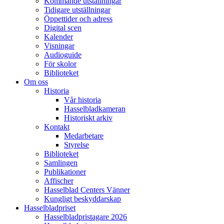
Kommande utställningar
Tidigare utställningar
Öppettider och adress
Digital scen
Kalender
Visningar
Audioguide
För skolor
Biblioteket
Om oss
Historia
Vår historia
Hasselbladkameran
Historiskt arkiv
Kontakt
Medarbetare
Styrelse
Biblioteket
Samlingen
Publikationer
Affischer
Hasselblad Centers Vänner
Kungligt beskyddarskap
Hasselbladpriset
Hasselbladpristagare 2026