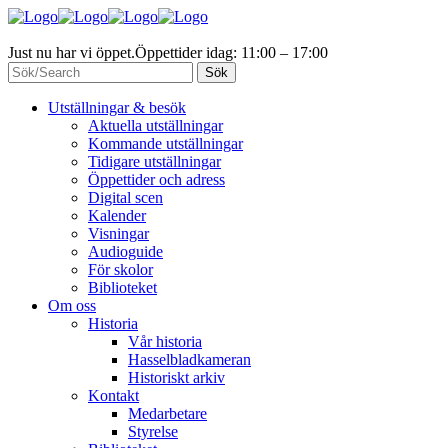
Just nu har vi öppet.
Öppettider idag: 11:00 – 17:00
Utställningar & besök
Aktuella utställningar
Kommande utställningar
Tidigare utställningar
Öppettider och adress
Digital scen
Kalender
Visningar
Audioguide
För skolor
Biblioteket
Om oss
Historia
Vår historia
Hasselbladkameran
Historiskt arkiv
Kontakt
Medarbetare
Styrelse